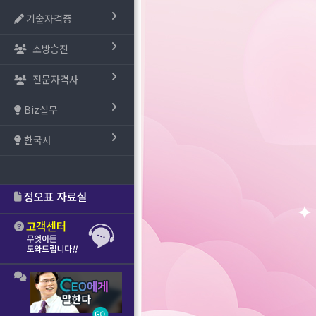
기술자격증
소방승진
전문자격사
Biz실무
한국사