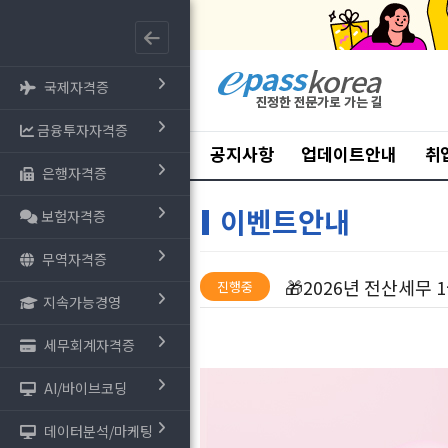
국제자격증
금융투자자격증
공지사항
업데이트안내
취
은행자격증
이벤트안내
보험자격증
무역자격증
🎁2026년 전산세무 
진행중
지속가능경영
세무회계자격증
AI/바이브코딩
데이터분석/마케팅