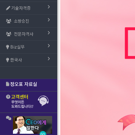
기술자격증
소방승진
전문자격사
Biz실무
한국사