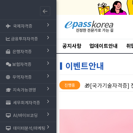
국제자격증
금융투자자격증
공지사항
업데이트안내
취
은행자격증
이벤트안내
보험자격증
무역자격증
🎁[국가기술자격증] 
진행중
지속가능경영
세무회계자격증
AI/바이브코딩
데이터분석/마케팅