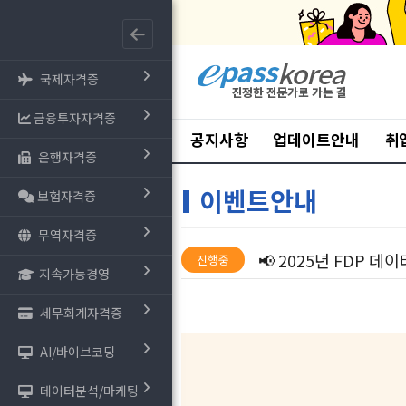
국제자격증
금융투자자격증
공지사항
업데이트안내
취
은행자격증
이벤트안내
보험자격증
무역자격증
📢 2025년 FDP 데
진행중
지속가능경영
세무회계자격증
AI/바이브코딩
데이터분석/마케팅