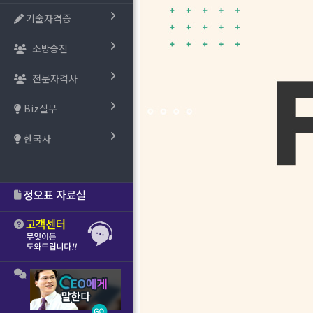
기술자격증
소방승진
전문자격사
Biz실무
한국사