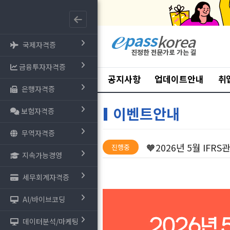
국제자격증
금융투자자격증
공지사항
업데이트안내
취
은행자격증
이벤트안내
보험자격증
무역자격증
🧡2026년 5월 IFR
진행중
지속가능경영
세무회계자격증
AI/바이브코딩
데이터분석/마케팅