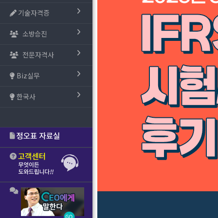
기술자격증
소방승진
전문자격사
Biz실무
한국사