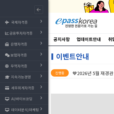
국제자격증
금융투자자격증
공지사항
업데이트안내
취
은행자격증
이벤트안내
보험자격증
무역자격증
💙2026년 5월 재경
진행중
지속가능경영
세무회계자격증
AI/바이브코딩
데이터분석/마케팅