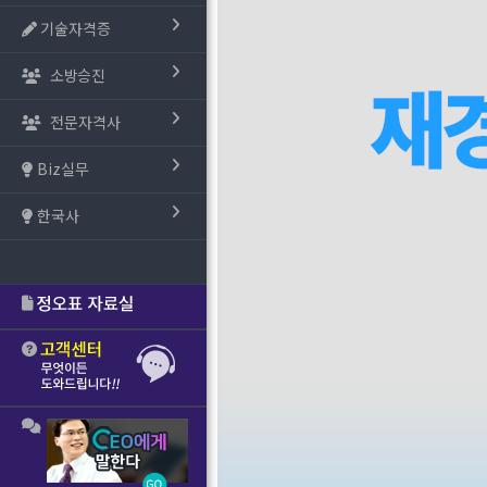
기술자격증
소방승진
전문자격사
Biz실무
한국사