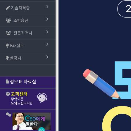
기술자격증
소방승진
전문자격사
Biz실무
한국사