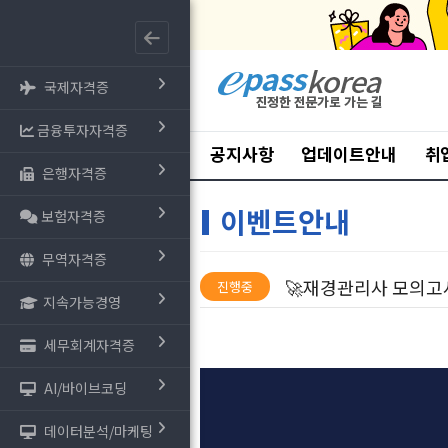
국제자격증
금융투자자격증
공지사항
업데이트안내
취
은행자격증
이벤트안내
보험자격증
무역자격증
🚀재경관리사 모의고사
진행중
지속가능경영
세무회계자격증
AI/바이브코딩
데이터분석/마케팅