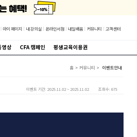
|
마이 페이지
|
내 강의실
|
온라인서점
|
내일배움
|
커뮤니티
|
고객센터
동영상
CFA 캠페인
평생교육이용권
홈
>
커뮤니티
>
이벤트안내
이벤트 기간: 2025.11.02 ~ 2025.11.02
조회수: 675