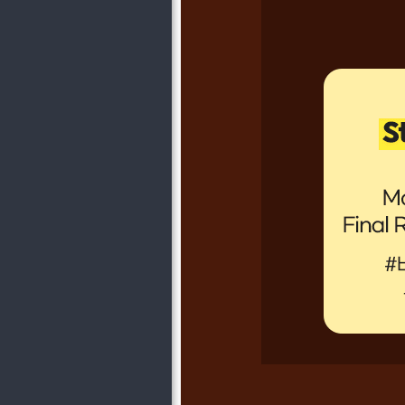
이*
서*
김*
이*
이*
김*
임*
조*
박*
박*
윤*
김*
김*
서*