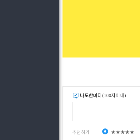
나도한마디
(100자이내)
★★★★★
추천하기