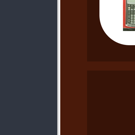
이*
황*
김*
한*
황*
전*
박*
서*
박*
오*
최*
신*
임*
이*
권*