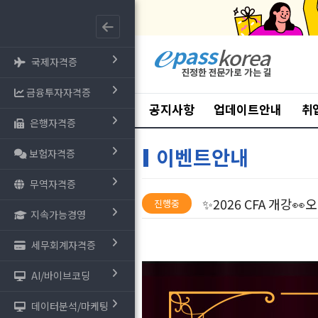
국제자격증
금융투자자격증
공지사항
업데이트안내
취
은행자격증
이벤트안내
보험자격증
무역자격증
✨2026 CFA 개강
진행중
지속가능경영
세무회계자격증
AI/바이브코딩
데이터분석/마케팅