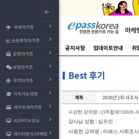
국제자격증
마케
금융투자자격증
공지사항
업데이트안내
취
은행자격증
보험자격증
Best 후기
무역자격증
지속가능경영
제목
2026년 1회 사
세무회계자격증
수강한 강의명 : [3주합격!!]202
AI/바이브코딩
강사님 성함 : 심우진
사용한 교재명 : 이패스 사회조사
데이터분석/마케팅