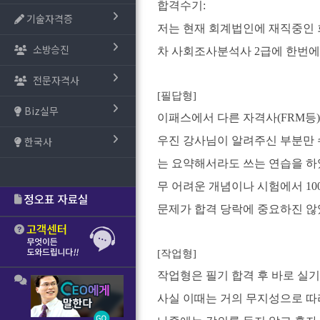
합격수기:
기술자격증
저는 현재 회계법인에 재직중인 
소방승진
차 사회조사분석사 2급에 한번에
전문자격사
[필답형]
Biz실무
이패스에서 다른 자격사(FRM등
한국사
우진 강사님이 알려주신 부분만 
는 요약해서라도 쓰는 연습을 하
무 어려운 개념이나 시험에서 1
문제가 합격 당락에 중요하진 않
[작업형]
작업형은 필기 합격 후 바로 실기를
사실 이때는 거의 무지성으로 따라