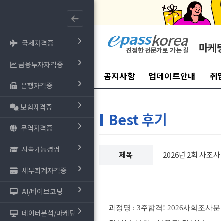
국제자격증
마케
금융투자자격증
공지사항
업데이트안내
취
은행자격증
보험자격증
Best 후기
무역자격증
지속가능경영
제목
2026년 2회 사조
세무회계자격증
AI/바이브코딩
과정명 : 3주합격! 2026사회조사
데이터분석/마케팅