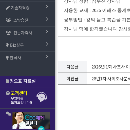
강사님 성함 : 심우진 강사님
기술자격증
사용한 교재 : 2026 이패스 
소방승진
공부방법 : 강의 듣고 복습을 기
강사님 덕에 합격했습니다 감사
전문자격사
Biz실무
한국사
다음글
2026년 1회 사조사
이전글
26년1차 사회조사분