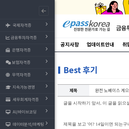
국제자격증
금융
금융투자자격증
공지사항
업데이트안내
취
은행자격증
보험자격증
Best 후기
무역자격증
지속가능경영
제목
완전 노베이스 게으
세무회계자격증
글을 시작하기 앞서, 이 글을 읽으
AI/바이브코딩
데이터분석/마케팅
제목을 보고 '어? 14일이면 되는구