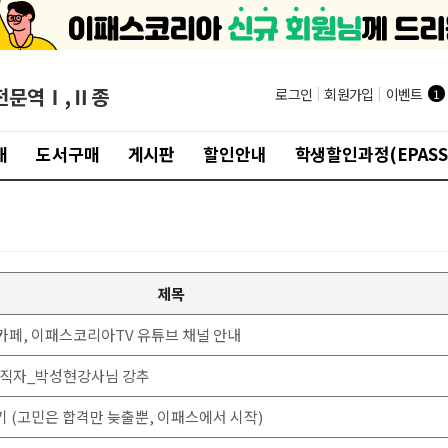
전문역Ⅰ,Ⅱ종
로그인
|
회원가입
|
이벤트
1
개
도서구매
게시판
할인안내
학생할인과정(EPASS
제목
카페, 이패스코리아TV 유튜브 채널 안내
현직자_박성현강사님 강추
기 (고민은 합격만 늦출뿐, 이패스에서 시작)