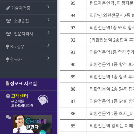
95
펀드자문인력, 파생자문
기술자격증
94
직장인 외환전문역2종 
소방승진
93
외환전문역1종 55회 합
전문자격사
92
[외환전문역 2종합격 후
Biz실무
91
외환전문역1종 합격후기(
한국사
90
외환전문역 1종 합격 후
89
외환전문역 1종 합격 
88
외환전문역 2종 54회 
87
외환전문역 1종 54회 합
86
외환전문역 2종 초시_
85
외환전문역 강의는 이패