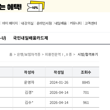
|
마이 페이지
|
내 강의실
|
온라인서점
|
내일배움
|
커뮤니티
|
고객센터
-U)
국민내일배움카드제
홈
>
은행/보험자격증
>
외환전문역Ⅰ,Ⅱ종
>
시험/합격후기
작성자
작성일
조회수
운영자
2024-01-26
8845
김경*
2026-04-14
701
김수*
2026-04-14
961