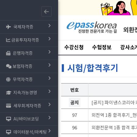
국제자격증
외환
금융투자자격증
수강신청
수험정보
강사소
은행자격증
시험/합격후기
보험자격증
무역자격증
번호
지속가능경영
공지
[공지] 파이낸스코리아 
세무회계자격증
97
외전역 1종 합격후기_
AI/바이브코딩
96
외환전문역 1종 합격 후
데이터분석/마케팅