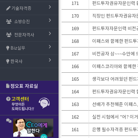
171
펀드투자권유자문인력 환
기술자격증
170
직장인 펀드투자권유자문
소방승진
169
펀드투자자문인력 비전공자
전문자격사
168
이패스와 함께한 펀드투
Biz실무
167
비전공자 삼~~~수만에
한국사
166
이패스코리아와 함께한
165
생각보다 어려웠던 펀드
164
펀드투자권유자문인력 
163
선배가 추천해준 이패스,
162
실전 시험에서 "어? 이거
161
은행 필수자격증 펀드투