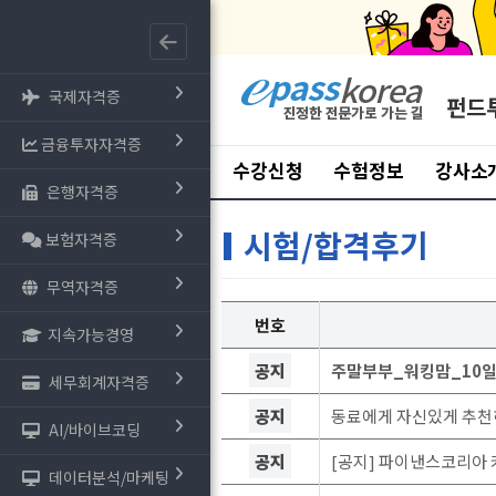
국제자격증
펀드
금융투자자격증
수강신청
수험정보
강사소
은행자격증
시험/합격후기
보험자격증
무역자격증
번호
지속가능경영
공지
주말부부_워킹맘_10일
세무회계자격증
공지
동료에게 자신있게 추천
AI/바이브코딩
공지
[공지] 파이낸스코리아 
데이터분석/마케팅