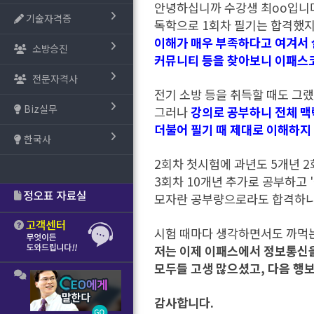
안녕하십니까 수강생 최oo입니
기술자격증
독학으로 1회차 필기는 합격했
이해가 매우 부족하다고 여겨서
소방승진
커뮤니티 등을 찾아보니 이패스코
전문자격사
전기 소방 등을 취득할 때도 그
Biz실무
그러나
강의로 공부하니 전체 맥
더불어 필기 때 제대로 이해하지
한국사
2회차 첫시험에 과년도 5개년 2
3회차 10개년 추가로 공부하고 '
모자란 공부량으로라도 합격하니
시험 때마다 생각하면서도 까먹는
저는 이제 이패스에서 정보통신을
모두들 고생 많으셨고, 다음 행
감사합니다.