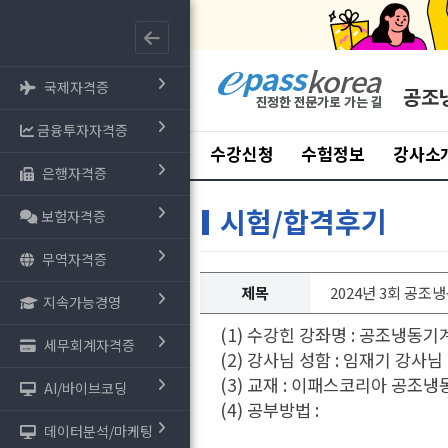
국제자격증
공조
금융투자자격증
수강신청
수험정보
강사소
은행자격증
시험/합격후기
보험자격증
무역자격증
제목
2024년 3회 공
지속가능경영
(1) 수강힌 강좌명 : 공조냉동기
세무회계자격증
(2) 강사님 성함 : 임재기 강사님
(3) 교재 : 이패스코리아 공조냉
AI/바이브코딩
(4) 공부방법 :
데이터분석/마케팅