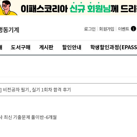
냉동기계
로그인
|
회원가입
|
이벤트
1
개
도서구매
게시판
할인안내
학생할인과정(EPASS
 비전공자 필기, 실기 1회차 합격 후기
사 최신 기출문제 풀이반-6개월