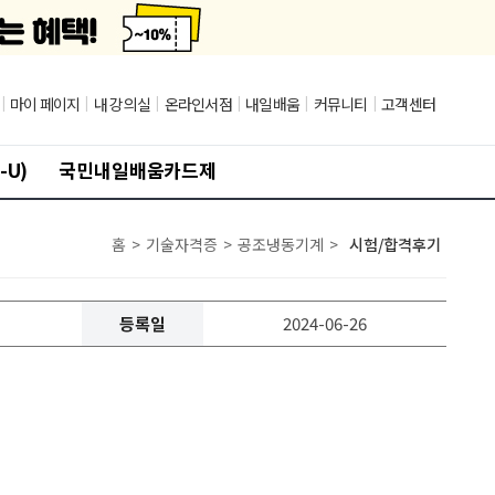
|
마이 페이지
|
내 강의실
|
온라인서점
|
내일배움
|
커뮤니티
|
고객센터
-U)
국민내일배움카드제
홈
>
기술자격증
>
공조냉동기계
>
시험/합격후기
등록일
2024-06-26