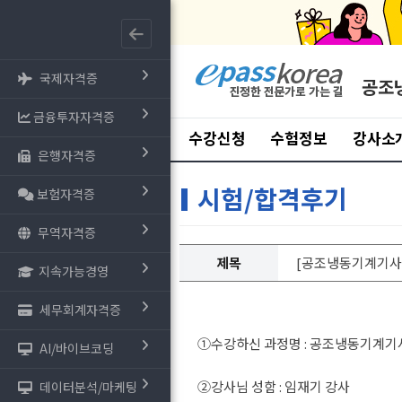
국제자격증
공조
금융투자자격증
수강신청
수험정보
강사소
은행자격증
시험/합격후기
보험자격증
무역자격증
제목
[공조냉동기계기사]
지속가능경영
세무회계자격증
①수강하신 과정명 : 공조냉동기계기
AI/바이브코딩
②강사님 성함 : 임재기 강사
데이터분석/마케팅