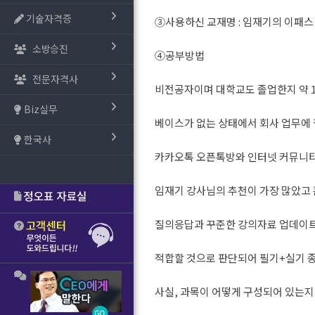
기술자격증
③사용하신 교재명 : 임재기의 이패
소방승진
④공부방법
전문자격사
비전공자이며 대학교도 졸업한지 약 
Biz실무
베이스가 없는 상태에서 회사 업무에
한국사
카카오톡 오픈톡방와 인터넷 커뮤니
임재기 강사님의 추천이 가장 많았고
질의응답과 꾸준한 강의자료 업데이
적합할 것으로 판단되어 필기+실기 
사실, 과목이 어떻게 구성되어 있는