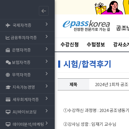
국제자격증
공조
금융투자자격증
수강신청
수험정보
강사소
은행자격증
시험/합격후기
보험자격증
무역자격증
제목
2024년 1회차 공
지속가능경영
세무회계자격증
①수강하신 과정명 : 2024 공조냉동기
AI/바이브코딩
②강사님 성함 : 임재기 교수님
데이터분석/마케팅