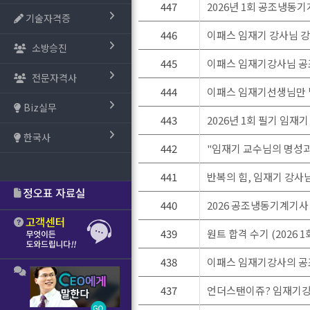
447
2026년 1회 공조냉동
기술자격증
446
이패스 임재기 강사님 강의
소방승진
445
이패스 임재기강사님 공
전문자격사
444
이패스 임재기선생님만 믿
Biz실무
443
2026년 1회 필기 임재
한국사
442
"임재기 교수님의 명성과
441
반복의 힘, 임재기 강사님
440
2026 공조냉동기계기사 
439
원트 합격 수기 (2026 1
438
이패스 임재기강사의 공조
437
언더스탠이쥬? 임재기강사님