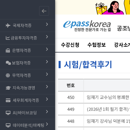
국제자격증
공조
금융투자자격증
수강신청
수험정보
강사소
은행자격증
시험/합격후기
보험자격증
무역자격증
번호
지속가능경영
450
임재기 교수님의 명쾌한 강
세무회계자격증
449
(2026년 1회 필기 합
AI/바이브코딩
448
임재기 강사님 덕분에 1번
데이터분석/마케팅