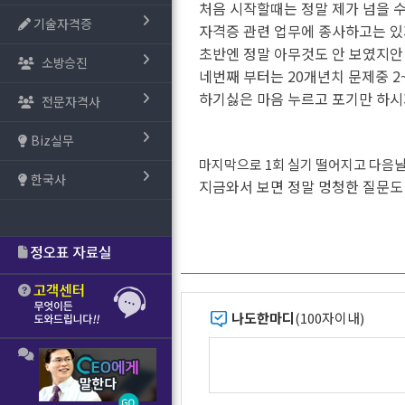
처음 시작할때는 정말 제가 넘을 
기술자격증
자격증 관련 업무에 종사하고는 있
초반엔 정말 아무것도 안 보였지안
소방승진
네번째 부터는 20개년치 문제중 
하기싫은 마음 누르고 포기만 하시
전문자격사
Biz실무
마지막으로 1회 실기 떨어지고 다음날
한국사
지금와서 보면 정말 멍청한 질문도
나도한마디
(100자이내)