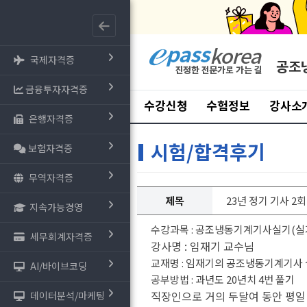
국제자격증
공조
금융투자자격증
수강신청
수험정보
강사소
은행자격증
시험/합격후기
보험자격증
무역자격증
제목
23년 정기 기사 2
지속가능경영
수강과목 : 공조냉동기계기사실기(실
세무회계자격증
강사명 : 임재기 교수님
교재명 : 임재기의 공조냉동기계기사
AI/바이브코딩
공부방법 : 과년도 20년치 4번 풀기
직장인으로 거의 두달여 동안 평일
데이터분석/마케팅