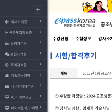
국제자격증
공조
금융투자자격증
수강신청
수험정보
강사소
은행자격증
시험/합격후기
보험자격증
무역자격증
제목
2025년 1회 공
지속가능경영
세무회계자격증
수강한 과정명 : 2024 공조
①
AI/바이브코딩
강사님 성함 : 임재기 기술사님
데이터분석/마케팅
②