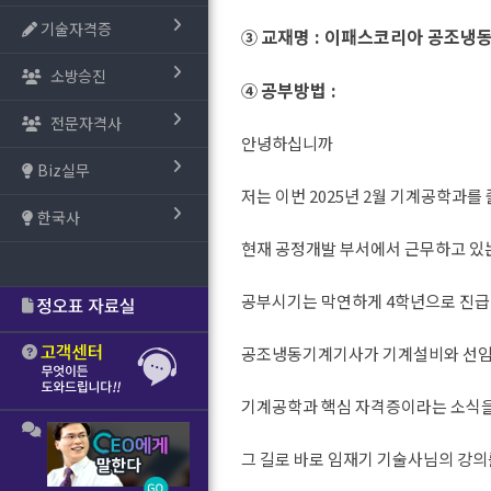
기술자격증
교재명 : 이패스코리아 공조냉
③
소방승진
공부방법
:
④
전문자격사
안녕하십니까
Biz실무
저는 이번 2025년 2월 기계공학과
한국사
현재 공정개발 부서에서 근무하고 있
공부시기는 막연하게 4학년으로 진급
공조냉동기계기사가 기계설비와 선임
기계공학과 핵심 자격증이라는 소식
그 길로 바로 임재기 기술사님의 강