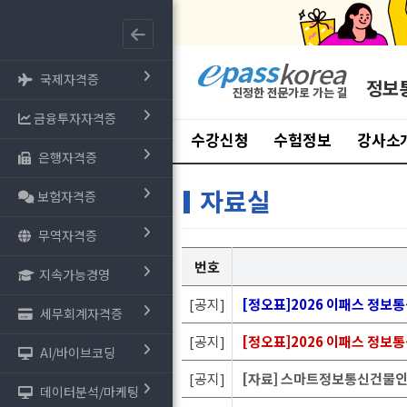
국제자격증
정보
금융투자자격증
수강신청
수험정보
강사소
은행자격증
자료실
보험자격증
무역자격증
번호
지속가능경영
[공지]
[정오표]2026 이패스 정보통
세무회계자격증
[공지]
[정오표]2026 이패스 정보통
AI/바이브코딩
[공지]
[자료] 스마트정보통신건물인증
데이터분석/마케팅