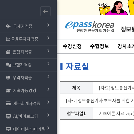
국제자격증
정보
금융투자자격증
수강신청
수험정보
강사소
은행자격증
자료실
보험자격증
무역자격증
제목
[자료]정보통신기사
지속가능경영
[자료]정보통신기사 초보자를 위한 
세무회계자격증
첨부파일1
기초이론 자료.zip(4
AI/바이브코딩
데이터분석/마케팅