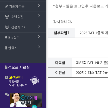
기술자격증
*첨부파일은 로그인후 다운로드 
소방승진
감사합니다.
전문자격사
첨부파일1
2025 TAT 1급 백데
Biz실무
한국사
다음글
제82회 FAT 1급 기
이전글
2025 이패스 TAT 2급