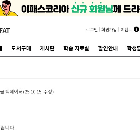
FAT
로그인
|
회원가입
|
이벤트
1
개
도서구매
게시판
학습 자료실
할인안내
학생할
1급 백데이터(25.10.15. 수정)
립니다.