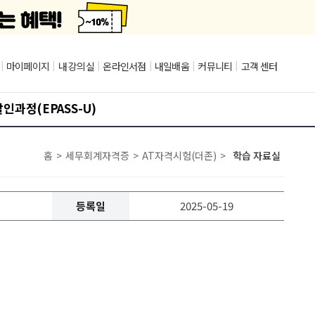
|
마이페이지
|
내 강의실
|
온라인서점
|
내일배움
|
커뮤니티
|
고객 센터
인과정(EPASS-U)
홈
>
세무회계자격증
>
AT자격시험(더존)
>
학습 자료실
등록일
2025-05-19