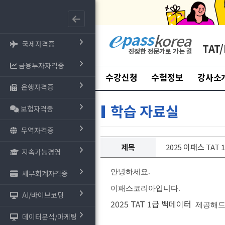
국제자격증
TAT/
금융투자자격증
수강신청
수험정보
강사소
은행자격증
학습 자료실
보험자격증
무역자격증
제목
2025 이패스 TAT 
지속가능경영
안녕하세요.
세무회계자격증
이패스코리아입니다.
AI/바이브코딩
2025 TAT 1급 백데이터
제공해드
데이터분석/마케팅