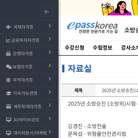
국제자격증
소방
금융투자자격증
수강신청
수험정보
강사소
은행자격증
자료실
보험자격증
무역자격증
제목
2025년 소방승진(
지속가능경영
2025년 소방승진 (소방위)시험
세무회계자격증
AI/바이브코딩
김경진 - 소방전술
데이터분석/마케팅
문옥섭 - 위험물안전관리법