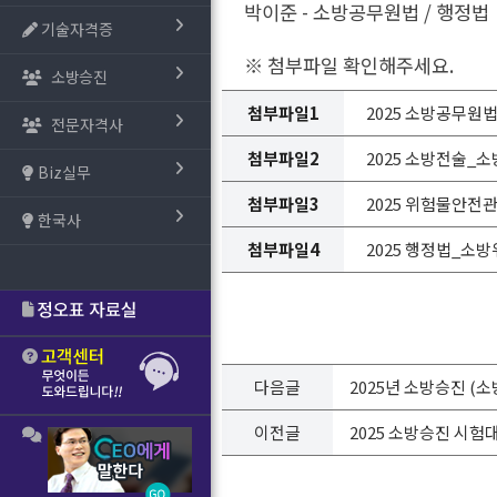
박이준 - 소방공무원법 / 행정법
기술자격증
※ 첨부파일 확인해주세요.
소방승진
첨부파일1
2025 소방공무원법
전문자격사
첨부파일2
2025 소방전술_소
Biz실무
첨부파일3
2025 위험물안전관
한국사
첨부파일4
2025 행정법_소방
다음글
2025년 소방승진 (
이전글
2025 소방승진 시