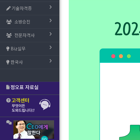
기술자격증
소방승진
전문자격사
Biz실무
한국사