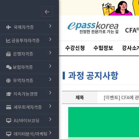
국제자격증
CFA
금융투자자격증
수강신청
수험정보
강사소
은행자격증
보험자격증
과정 공지사항
무역자격증
지속가능경영
제목
[이벤트] CFA에
세무회계자격증
AI/바이브코딩
데이터분석/마케팅