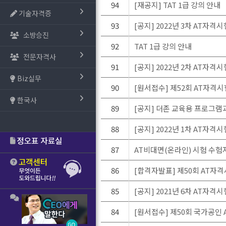
94
[재공지] TAT 1급 강의 안내
기술자격증
93
[공지] 2022년 3차 AT자
소방승진
92
TAT 1급 강의 안내
전문자격사
91
[공지] 2022년 2차 AT자
Biz실무
90
[원서접수] 제52회 AT자격시
한국사
89
[공지] 더존 교육용 프로그램
88
[공지] 2022년 1차 AT자
87
AT비대면(온라인) 시험 수험자 
86
[합격자발표] 제50회 AT자
85
[공지] 2021년 6차 AT자
84
[원서접수] 제50회 국가공인