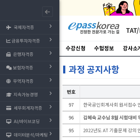
국제자격증
TAT/
금융투자자격증
수강신청
수험정보
강사소
은행자격증
과정 공지사항
보험자격증
무역자격증
번호
지속가능경영
97
한국공인회계사회 원서접수 안내 
세무회계자격증
96
김혜숙 교수님 8월 시험대비 
AI/바이브코딩
95
2022년도 AT 기출문제 강의 
데이터분석/마케팅