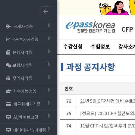
국제자격증
CFP
금융투자자격증
수강신청
수험정보
강사소
은행자격증
과정 공지사항
보험자격증
무역자격증
번호
지속가능경영
76
21년 5월 CFP시험 대비 수료
세무회계자격증
75
[정오표] 2020 CFP 실전
AI/바이브코딩
74
11월 CFP 시험/합격후기 EV
데이터분석/마케팅