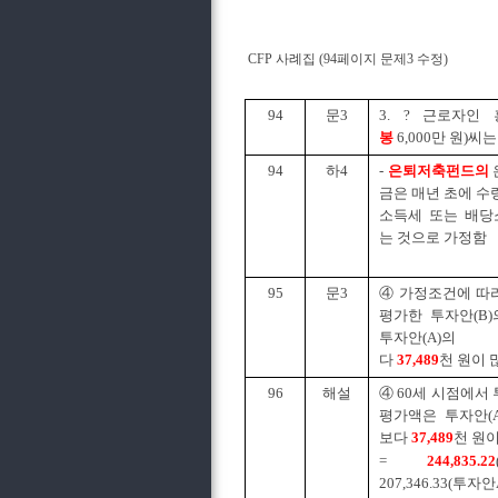
CFP 사례집 (94페이지 문제3 수정)
94
문3
3. ? 근로자인 
봉
6,000만 원)씨는
94
하4
-
은퇴저축펀드의
금은 매년 초에 수
소득세 또는 배당
는 것으로 가정함
95
문3
④ 가정조건에 따라
평가한 투자안(B
투자안(A)의
다
37,489
천 원이 
96
해설
④ 60세 시점에서 
평가액은 투자안(
보다
37,489
천 원
=
244,835.22
207,346.33(투자안