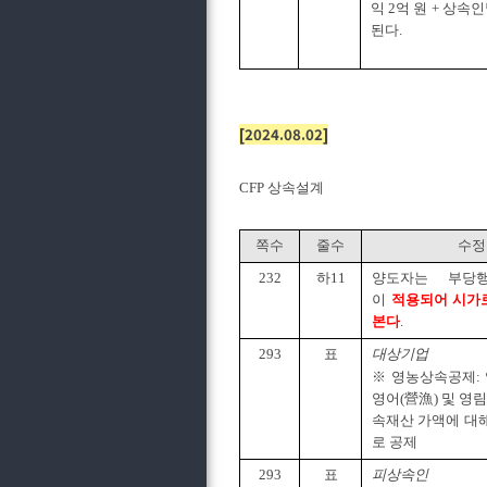
익 2억 원 + 상속
된다.
[2024.08.02]
CFP 상속설계
쪽수
줄수
수정
232
하11
양도자는 부당
이
적용되어 시가
본다
.
293
표
대상기업
※ 영농상속공제: 
영어(營漁) 및 영림
속재산 가액에 대
로 공제
293
표
피상속인