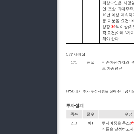
피상속인은 사망일
인 포함 최대주주
10년 이상 계속하
등 지분율 요건:
상장
30
% 이상)
직 요건(아래 3가지
해야 한다.
CFP 사례집
171
해설
= 순자산가치와
로 가중평균
FPSB에서 추가 수정사항을 전해주어 공지
투자설계
쪽수
줄수
수정
213
하1
투자비중을 축소(
익률을 달성하고자 