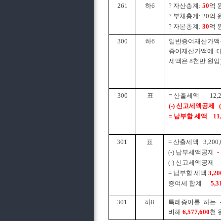
261
하6
? 자산총계:
50
억 
? 부채총계: 20억 
? 자본총계:
30
억 
300
하6
일반증여재산가액은
증여재산가액에 대
세액은 8천만 원임
300
표
= 산출세액 12,26
(-) 신고세액공제 (3
= 납부할 세액 11,8
301
표
= 산출세액 3,200,00
(-) 납부세액공제
-
(-) 신고세액공제 - 
= 납부할 세액
3,20
증여세 합계
5,3
301
하8
특례증여를 하는 
비해
6,577,600
천 