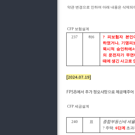
약관 변경으로 인하여 아래 내용은 삭제되
CFP 보험설계
237
하6
? 피보험자 본인
하였거나, 기명피
묵시적 승인하에서
의 운전자가 무면
때에 생긴 사고로 
[2024.07.19]
FPSB에서 추가 정오사항으로 제공해주어
CFP 세금설계
240
표
종합부동산세 세율
? 주택:
6
단계
초과