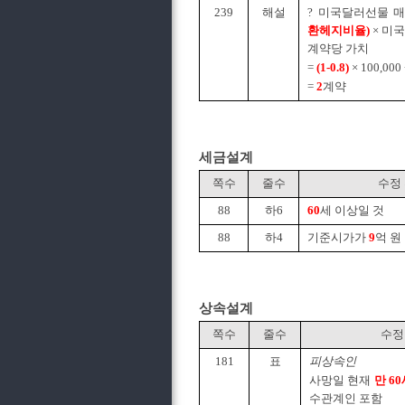
239
해설
? 미국달러선물 
환헤지비율)
× 미국
계약당 가치
=
(1-0.8)
× 100,000 
=
2
계약
세금설계
쪽수
줄수
수정
88
하6
60
세 이상일 것
88
하4
기준시가가
9
억 원
상속설계
쪽수
줄수
수정
181
표
피상속인
사망일 현재
만 6
수관계인 포함