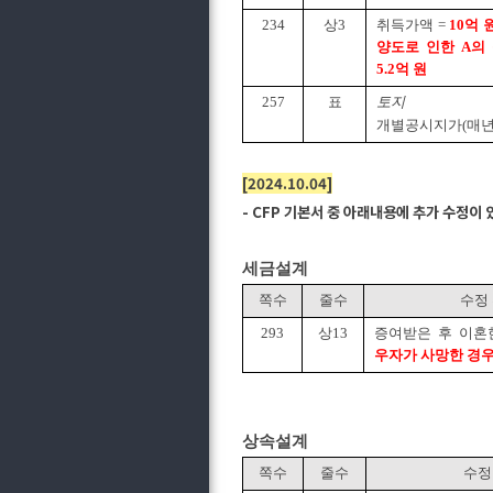
234
상3
취득가액 =
10
억 원
양도로 인한 A의 
5.2억 원
257
표
토지
개별공시지가(매
[2024.10.04]
- CFP 기본서 중 아래내용에 추가 수정이
세금설계
쪽수
줄수
수정
293
상13
증여받은 후 이혼
우자가 사망한 경우
상속설계
쪽수
줄수
수정