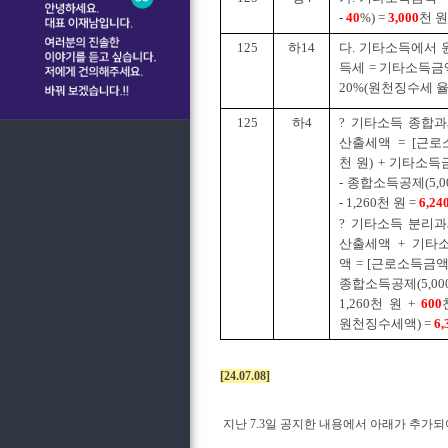
-
40
%) =
3,000
천 원
125
하14
다. 기타소득에서
득세 = 기타소득금
20%(원천징수세 율)
125
하4
? 기타소득 종합
산출세액 = [근로소
천 원) + 기타소득
- 종합소득공제(5,00
- 1,260천 원 =
6,24
? 기타소득 분리
산출세액 + 기타
액 = [근로소득금액 (
종합소득공제(5,000천
1,260천 원 +
600
원천징수세액) =
6,
[24.07.08]
지난 7.3일 공지한 내용에서 아래가 추가되