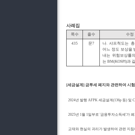
사례집
쪽수
줄수
수정
435
문7
나. 샤프척도는 
어느 정도 보상을
내는 위험보상률의
는 BM(KOSPI)과 
[세금설계] 금투세 폐지와 관련하여 시험범위 제외 공지 -
2024년 발행 AFPK 세금설계(136p 등) 
2025년 1월 1일부로 '금융투자소득세'가
교재와 현실의 괴리가 발생하여 관련 지침