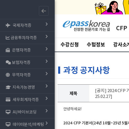
국제자격증
CFP
금융투자자격증
수강신청
수험정보
강사소
은행자격증
보험자격증
과정 공지사항
무역자격증
지속가능경영
[공지] 2024 C
제목
25.02.27]
세무회계자격증
안녕하세요!
AI/바이브코딩
2024 CFP 기본서(24년 10월~25년
데이터분석/마케팅