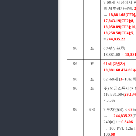
? 60세 시점에서 
의 세후평가금액:
→
18,881.68[CF0],
17,843.19[CF2];8,
18,050.89[CF3];10
18,258.58[CF4];5
=
244,835.22
96
표
60세 (1년차)
18,881.68
- 18,88
96
표
61세 (2년차)
18,881.68 474.60
주
96
표
62~69세 (
3
~10년차
96
표
주) 연금소득세(지
{18,881.68-(
29,134
× 5.5%
96
하3
? 투자안(B): 6.
68
%
→
244,835.22
[
240[n], i =
0.5406
→ 100[PV], 12[n]
106.
68