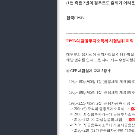
(1번 혹은 2번의 경우로도 출제가 어려운
한국FPSB
---------------------------------------------------------
FPSB의 금융투자소득세 시험범위 제외
대부분의 응시생이 공지사항을 이해하였을
해당 범위를 안내 드립니다
.
세부 수정사항
◎
CFP
세금설계 교재
5
장 中
193p~195p
제
5
장
1
절
[
금융세제 개요
]
의
0
195p~198p
제
5
장
1
절
[
금융세제 개요
]
의
0
199p~222p
제
5
장
2
절
[
금융자산과 세금
] ~
-> 206p (6)
주식과 금융투자소득세
->
출
-> 208p 3)
집합투자기구와 금융투자소
-> 210p~212 06.
파생상품과 세금
->
출제
-> 219p 2)
금융투자소득세와 절세금융
-> 219p~220 (1)
개인종합자산관리계좌
(