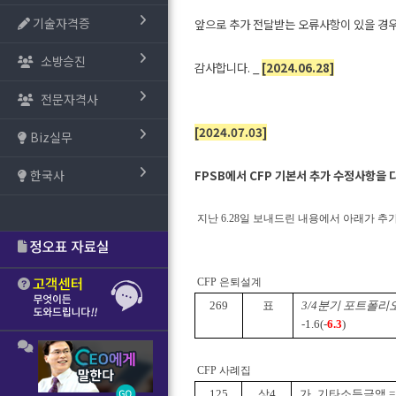
기술자격증
앞으로 추가 전달받는 오류사항이 있을 경
소방승진
감사합니다. _
[2024.06.28]
전문자격사
[2024.07.03]
Biz실무
한국사
FPSB에서 CFP 기본서 추가 수정사항을
지난 6.28일 보내드린 내용에서 아래가 추
CFP 은퇴설계
269
표
3/4분기 포트폴리
-1.6(-
6.3
)
CFP 사례집
125
상4
가. 기타소득금액 = 5