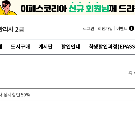
관리사 2급
로그인
|
회원가입
|
이벤트
1
개
도서구매
게시판
할인안내
학생할인과정(EPASS
홈
 상시할인 50%