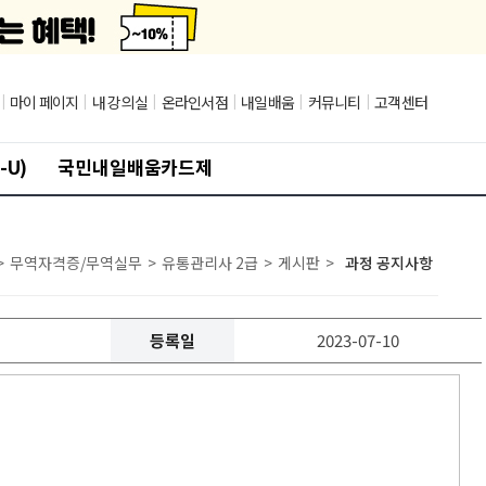
|
마이 페이지
|
내 강의실
|
온라인서점
|
내일배움
|
커뮤니티
|
고객센터
-U)
국민내일배움카드제
>
무역자격증/무역실무
>
유통관리사 2급
>
게시판
>
과정 공지사항
등록일
2023-07-10