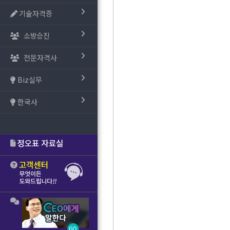
기술자격증
소방승진
전문자격사
Biz실무
한국사