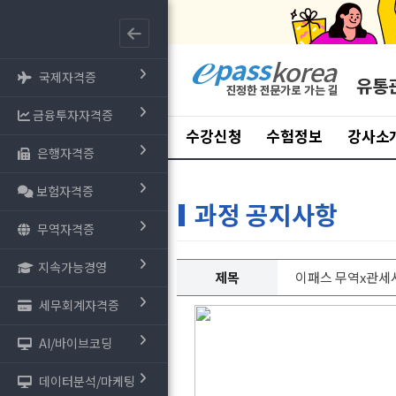
국제자격증
유통
금융투자자격증
수강신청
수험정보
강사소
은행자격증
보험자격증
과정 공지사항
무역자격증
지속가능경영
제목
이패스 무역x관세사
세무회계자격증
AI/바이브코딩
데이터분석/마케팅