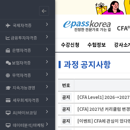
국제자격증
CFA
금융투자자격증
수강신청
수험정보
강사소
은행자격증
과정 공지사항
보험자격증
무역자격증
번호
지속가능경영
공지
[CFA Level1] 2026→2
세무회계자격증
공지
[CFA] 2027년 커리큘럼 변
AI/바이브코딩
공지
[이벤트] CFA에 관심이 있
데이터분석/마케팅