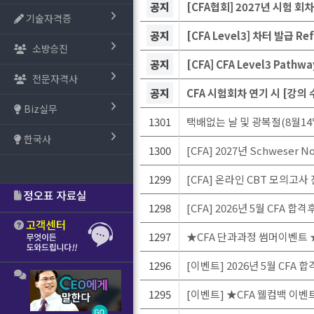
공지
[CFA협회] 2027년 시험 회
기술자격증
공지
[CFA Level3] 차터 발급 R
소방승진
공지
[CFA] CFA Level3 Pat
전문자격사
공지
CFA 시험회차 연기 시 [강의
Biz실무
1301
택배없는 날 및 광복절(8월14
한국사
1300
[CFA] 2027년 Schweser N
1299
[CFA] 온라인 CBT 모의고사 
1298
[CFA] 2026년 5월 CFA 
1297
★CFA 단과과정 썸머이벤트 ★ 
1296
[이벤트] 2026년 5월 CFA 
1295
[이벤트] ★CFA 웰컴백 이