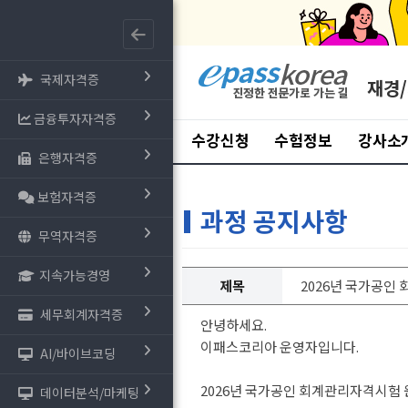
국제자격증
재경
금융투자자격증
수강신청
수험정보
강사소
은행자격증
보험자격증
과정 공지사항
무역자격증
지속가능경영
제목
2026년 국가공인
세무회계자격증
안녕하세요.
이패스코리아 운영자입니다.
AI/바이브코딩
2026년 국가공인 회계관리자격시험 
데이터분석/마케팅